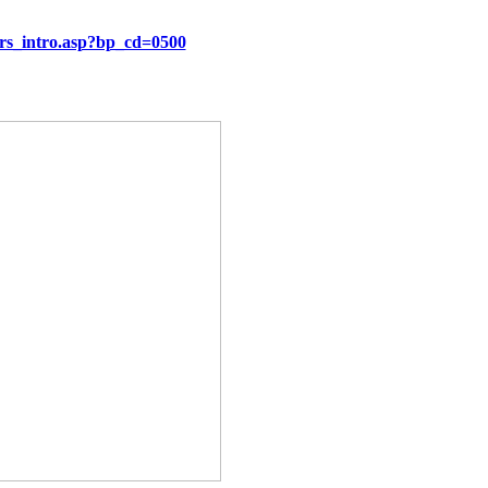
/rs_intro.asp?bp_cd=0500