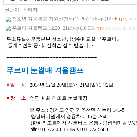
글쓴이 :
관리자
청소년 겨울캠프 지원신청서(12.20-21).hwp (12.0K)
[17]
DATE 
푸르미 겨울캠프(12.20~21).hwp (18.0K)
[5]
DATE : 2014-12-18 21:
무소유실천운동본부 청소년심성수련교실 『푸르미』
동
계수련회 공지.
선착순 접수 받습니다.
-----------------------------------------------------------
푸르미 눈썰매 겨울캠프
￭ 일 시 :
2014년 12월 20일(토) ~ 21일(일) 1박2일
￭ 장 소 :
양평 한화 리조트 눈썰매장
※ 주소 : 경기도 양평군 옥천면 신복리 141-5
양평터미널에서 승용차로 15분 거리
(
한화리조트에서 셔틀버스 운행 - 양평터미널 양평
☎ 031-772-3811 / FAX 031-772-5588