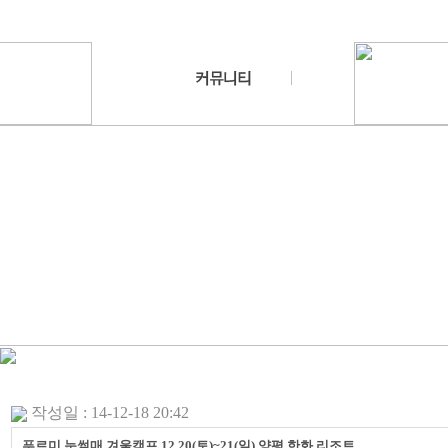
작성일 : 14-12-18 20:42
푸르미 눈썰매 겨울캠프 12.20(토)~21(일) 양평 한화 리조트